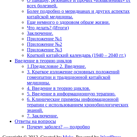
О панацее, резонансе и прочих «избавлениях» от
всех болезней.
Более подробно о меридианах и других аспектах
китайской медицины.
Еще немного о здоровом образе жизни.
Что делать? (Итоги)
Заключение.
Приложение №1
Приложение №2
Приложение №3
Краткий китайский календарь (1940 – 2040 гг.)
Введение в теорию циклов
1.Предисловие 2. Введение.
3. Краткое изложение основных положений
гомеопатии и традиционной китайской
медицины.
4. Введение в теорию циклов.
5. Введение в информационную терапию.
6. Клинические примеры информационной
терапии с использованием хронобиологических
знаний.
7. Заключение.
Ответы на вопросы
Почему заболел? — подробно