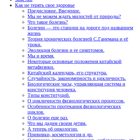
Как не терять свое здоровье
Предисловие. Введение.
Мы не можем ждать милостей от природы?
Что такое болезнь?
Болезни — это станции на дороге под названием
жизнь
Теория хронических болезней С.Ганемана и её
уроки.
Эволюция болезни и ее симптомов.
Мы и время.
Некоторые основные положения китайской
метафизики.
Китайский календарь, его структура.
Случайность, закономерность и цикличность.
Биологические часы, управляющая система и
конституция человека.
Типы конституций.
О цикличности физиологических процессов.
Особенности протекания физиологических
циклов.
О болезни еще раз.
Что мы дадим своим детям.
А теперь об онкологии.
Прививки, косметология и др.