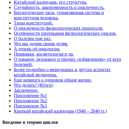
Китайский календарь, его структура.
Случайность, закономерность и цикличность.
Биологические часы, управляющая система и
конституция человека.
Типы конституций.
О цикличности физиологических процессов.
Особенности протекания физиологических циклов.
О болезни еще раз.
Что мы дадим своим детям.
А теперь об онкологии.
Прививки, косметология и др.
О панацее, резонансе и прочих «избавлениях» от всех
болезней.
Более подробно о меридианах и других аспектах
китайской медицины.
Еще немного о здоровом образе жизни.
Что делать? (Итоги)
Заключение.
Приложение №1
Приложение №2
Приложение №3
Краткий китайский календарь (1940 – 2040 гг.)
Введение в теорию циклов