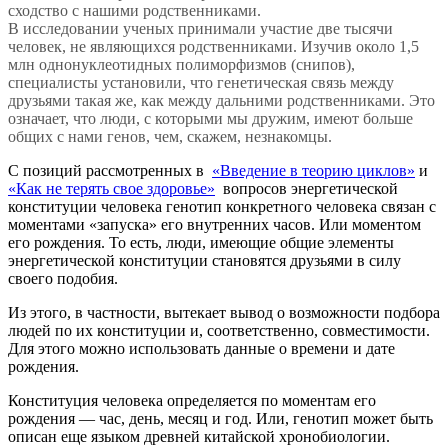
сходство с нашими родственниками.
В исследовании ученых принимали участие две тысячи
человек, не являющихся родственниками. Изучив около 1,5
млн однонуклеотидных полиморфизмов (снипов),
специалисты установили, что генетическая связь между
друзьями такая же, как между дальними родственниками. Это
означает, что люди, с которыми мы дружим, имеют больше
общих с нами генов, чем, скажем, незнакомцы.
С позиций рассмотренных в
«Введение в теорию циклов»
и
«Как не терять свое здоровье»
вопросов энергетической
конституции человека генотип конкретного человека связан с
моментами «запуска» его внутренних часов. Или моментом
его рождения. То есть, люди, имеющие общие элементы
энергетической конституции становятся друзьями в силу
своего подобия.
Из этого, в частности, вытекает вывод о возможности подбора
людей по их конституции и, соответственно, совместимости.
Для этого можно использовать данные о времени и дате
рождения.
Конституция человека определяется по моментам его
рождения — час, день, месяц и год. Или, генотип может быть
описан еще языком древней китайской хронобиологии.